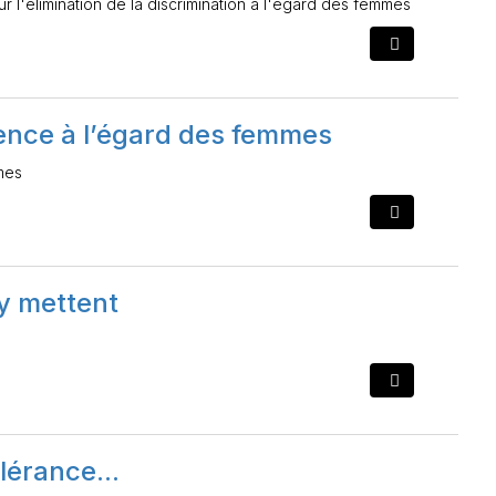
l'élimination de la discrimination à l'égard des femmes
olence à l’égard des femmes
mmes
'y mettent
olérance...