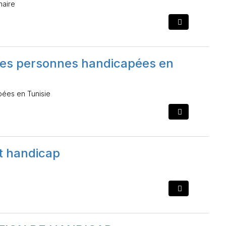
naire
e des personnes handicapées en
pées en Tunisie
 handicap