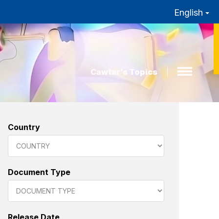
English
Cawtar’s Topics
Country
Document Type
Release Date