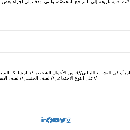
المرأة في التشريع اللبناني//قانون الأحوال الشخصية// المشاركة السياس
على النوع الاجتماعي//العنف الجنسي//العنف الاسري//العنف النفسي//التحرش الجنسي//قانون الجنسية//​​​​​