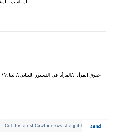
المراسيم، المقدّمة لغاية تاريخه إلى المراجع المختصّة، والتي تهدف إلى إجراء بعض التعديلات في التشريعات المؤثرة بوضع المرأة في لبنان.
حقوق المرأة //المرأة في الدستور اللبناني// لبنان//
send