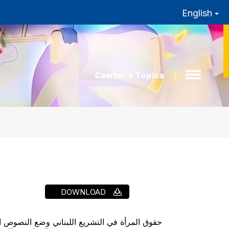
English
Cawtar’s Topics
DOWNLOAD