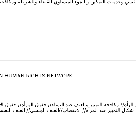
لنفسي وخدمات التمكين واللجوء المتساوي للقضاء وللشرطة ومكافحة 
AN HUMAN RIGHTS NETWORK
الرأة// مكافحة التمييز والعنف ضد النساء// حقوق المرأة// حقوق الإ
يع اشكال التمييز ضد المرأة// الاغتصاب//العنف الجنسي// العنف ا