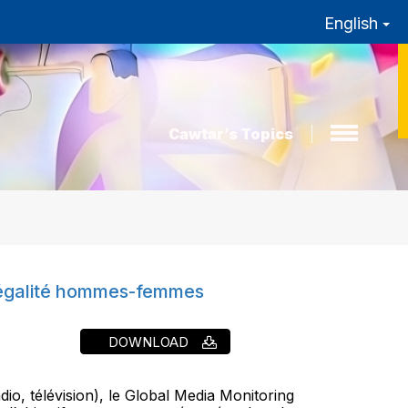
English
Cawtar’s Topics
’égalité hommes-femmes
DOWNLOAD
io, télévision), le Global Media Monitoring