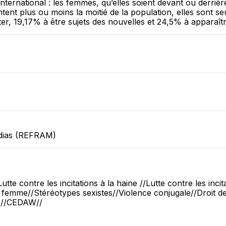
national : les femmes, qu’elles soient devant ou derrière 
tent plus ou moins la moitié de la population, elles sont
er, 19,17% à être sujets des nouvelles et 24,5% à apparaîtr
dias (REFRAM)
Lutte contre les incitations à la haine //Lutte contre les incit
a femme//Stéréotypes sexistes//Violence conjugale//Droit de
es//CEDAW//