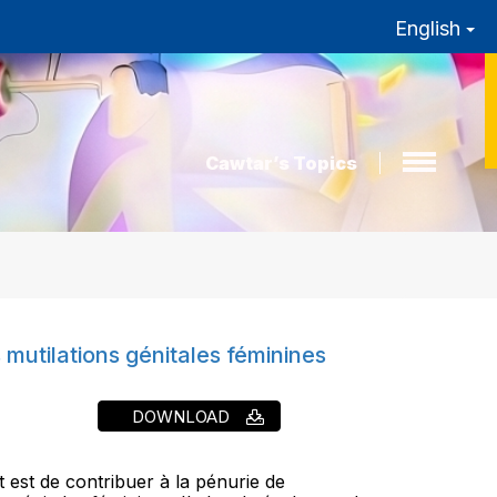
English
Cawtar’s Topics
 mutilations génitales féminines
DOWNLOAD
 est de contribuer à la pénurie de