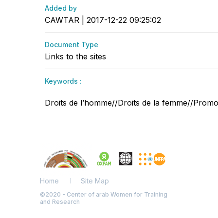
Added by
CAWTAR | 2017-12-22 09:25:02
Document Type
Links to the sites
Keywords :
Droits de l’homme//Droits de la femme//Promo
Home
Site Map
©2020 - Center of arab Women for Training
and Research