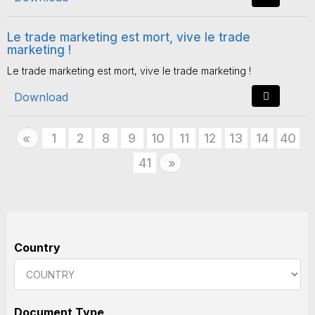
Le trade marketing est mort, vive le trade
marketing !
Le trade marketing est mort, vive le trade marketing !
Download
Previous
1
2
8
9
10
11
12
13
14
40
«
41
Next
»
Country
Document Type