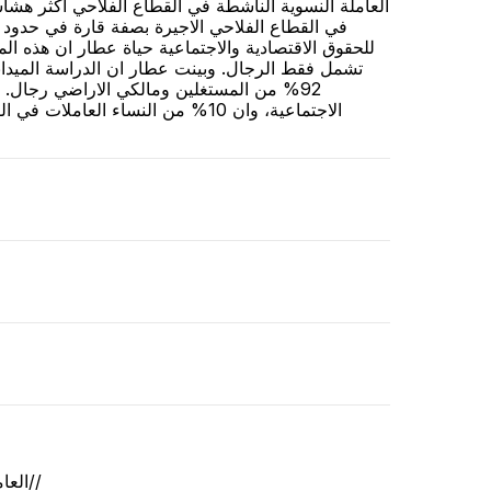
العاملة النسوية الناشطة في القطاع الفلاحي أكثر هشاشة
للحقوق الاقتصادية والاجتماعية حياة عطار ان هذه المؤ
العاملات في القطاع الفلاحي//حقوق النساء//العنف المبني على النوع الإجتماعي//الفئات المهمشة//المجتمع المدني//صنع القرار//