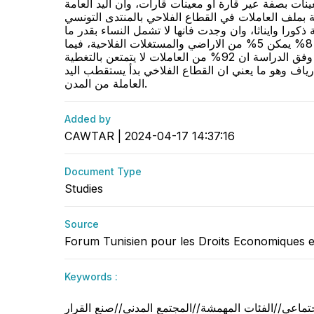
ينات بصفة عير قارة او معينات قارات، وان اليد العامة
ل عام. واعتبرت المكلفة بملف العاملات في القطاع الفلاحي بالمنتدى التونسي
ذكورا وايناثا، وان وجدت فانها لا تشمل النساء بقدر ما
تشمل فقط الرجال. وبينت عطار ان الدراسة الميدانية كشفت ايضا ان المستغلين الفلاحيين للأراضي من النساء لا يتعدى 8% يمكن 5% من الاراضي والمستغلات الفلاحية، فيما
92% من المستغلين ومالكي الاراضي رجال. واضافت عطار ان هشاشة العمل في القطاع الفلاحي للنساء نتج عنه وفق الدراسة ان 92% من العاملات لا يتمتعن بالتغطية
نساء العاملات في الفلاحة في الحقول الفلاحية بالارياف قادمات من المدن و90 % من الارياف وهو ما يعني ان القطاع الفلاخي بدأ يستقطب اليد
العاملة من المدن.
Added by
CAWTAR | 2024-04-17 14:37:16
Document Type
Studies
Source
Forum Tunisien pour les Droits Economiques 
Keywords :