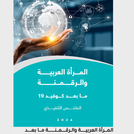
المــــرأة العربيــــــــة والــرقــــــمـــنـــــــــــة مــــا بعــــــد