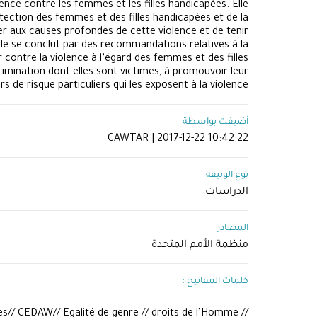
ence contre les femmes et les filles handicapées. Elle
tection des femmes et des filles handicapées et de la
uer aux causes profondes de cette violence et de tenir
lle se conclut par des recommandations relatives à la
 contre la violence à l’égard des femmes et des filles
imination dont elles sont victimes, à promouvoir leur
 de risque particuliers qui les exposent à la violence.
أضيفت بواسطة
CAWTAR | 2017-12-22 10:42:22
نوع الوثيقة
الدراسات
المصادر
منظمة الأمم المتحدة
كلمات المفاتيح :
es// CEDAW// Egalité de genre // droits de l’Homme //