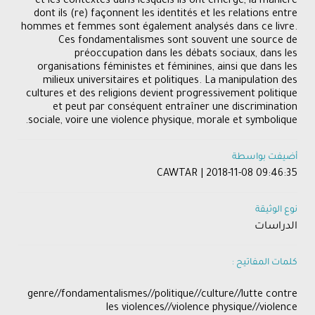
et les contextes dans lesquels ils ont émergé, la manière
dont ils (re) façonnent les identités et les relations entre
hommes et femmes sont également analysés dans ce livre.
Ces fondamentalismes sont souvent une source de
préoccupation dans les débats sociaux, dans les
organisations féministes et féminines, ainsi que dans les
milieux universitaires et politiques. La manipulation des
cultures et des religions devient progressivement politique
et peut par conséquent entraîner une discrimination
sociale, voire une violence physique, morale et symbolique.
أضيفت بواسطة
CAWTAR | 2018-11-08 09:46:35
نوع الوثيقة
الدراسات
كلمات المفاتيح :
​genre//fondamentalismes​//politique//culture//lutte contre
les violences//violence physique//violence