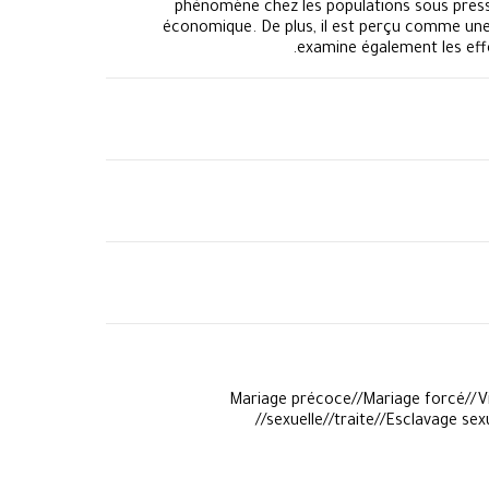
phénomène chez les populations sous pressi
économique. De plus, il est perçu comme une 
examine également les effe
​Mariage précoce//Mariage forcé//Vi
sexuelle//traite//Esclavage se