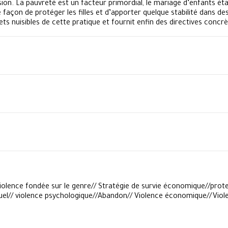
on. La pauvreté est un facteur primordial, le mariage d’enfants é
façon de protéger les filles et d’apporter quelque stabilité dans d
ts nuisibles de cette pratique et fournit enfin des directives concr
olence fondée sur le genre// Stratégie de survie économique//prote
xuel// violence psychologique//Abandon// Violence économique//Violen