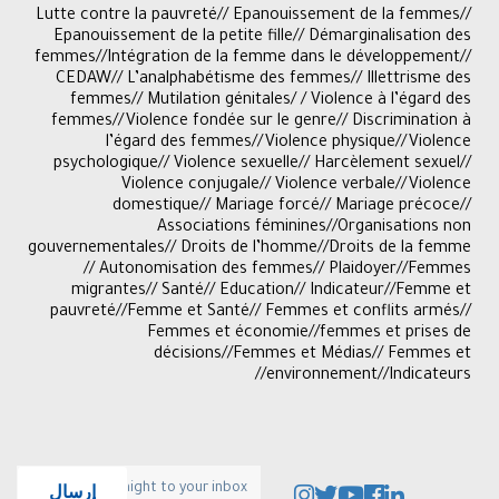
Lutte contre la pauvreté// Epanouissement de la femmes//
Epanouissement de la petite fille// Démarginalisation des
femmes//Intégration de la femme dans le développement//
CEDAW// L’analphabétisme des femmes// Illettrisme des
femmes// Mutilation génitales/ / Violence à l’égard des
femmes//Violence fondée sur le genre// Discrimination à
l’égard des femmes//Violence physique//Violence
psychologique// Violence sexuelle// Harcèlement sexuel//
Violence conjugale// Violence verbale//Violence
domestique// Mariage forcé// Mariage précoce//
Associations féminines//Organisations non
gouvernementales// Droits de l’homme//Droits de la femme
// Autonomisation des femmes// Plaidoyer//Femmes
migrantes// Santé// Education// Indicateur//Femme et
pauvreté//Femme et Santé// Femmes et conflits armés//
Femmes et économie//femmes et prises de
décisions//Femmes et Médias// Femmes et
environnement//Indicateurs//
إرسال