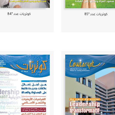
كوتريات عدد °84
كوتريات عدد °85