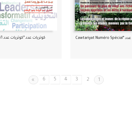
كوتريات عدد °كوتريات عدد 81
Cawtariyat Numé
6
5
4
3
Next
2
»
1