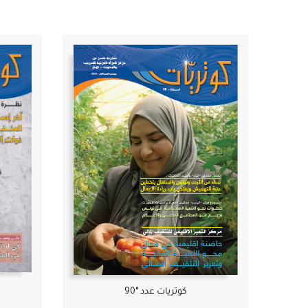
كوتريات عدد °90