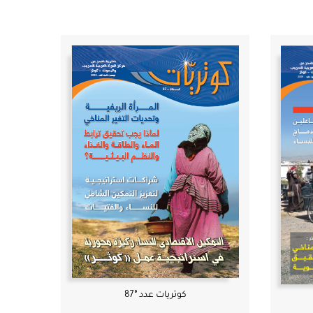
كوتريات عدد °87