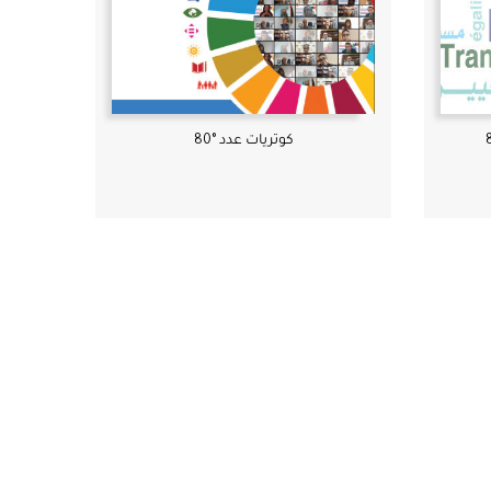
كوتريات عدد °80