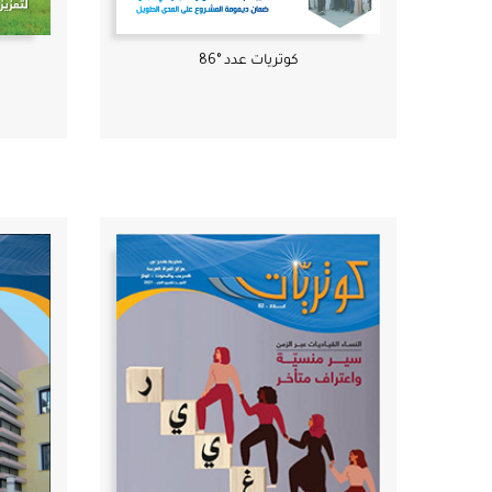
كوتريات عدد °86