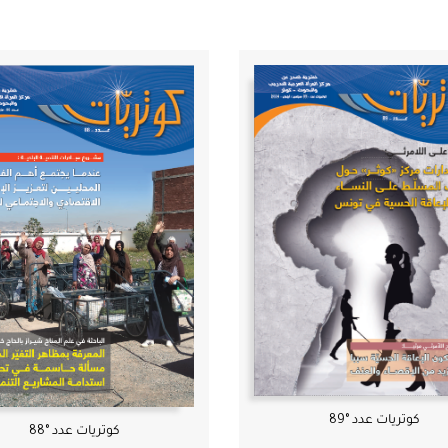
كوتريات عدد °89
كوتريات عدد °88