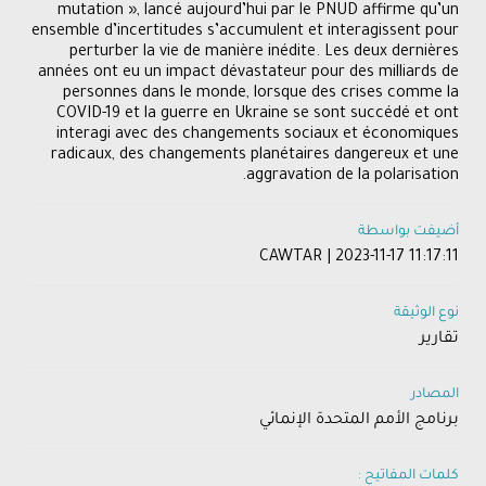
mutation », lancé aujourd’hui par le PNUD affirme qu’un
ensemble d’incertitudes s’accumulent et interagissent pour
perturber la vie de manière inédite. Les deux dernières
années ont eu un impact dévastateur pour des milliards de
personnes dans le monde, lorsque des crises comme la
COVID-19 et la guerre en Ukraine se sont succédé et ont
interagi avec des changements sociaux et économiques
radicaux, des changements planétaires dangereux et une
aggravation de la polarisation.
أضيفت بواسطة
CAWTAR | 2023-11-17 11:17:11
نوع الوثيقة
تقارير
المصادر
برنامج الأمم المتحدة الإنمائي
كلمات المفاتيح :