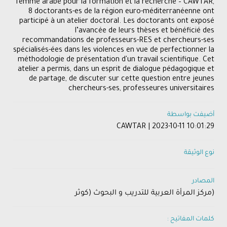
femme arabe pour la formation et la recherche – CAWTAR,
8 doctorants-es de la région euro-méditerranéenne ont
participé à un atelier doctoral. Les doctorants ont exposé
l’avancée de leurs thèses et bénéficié des
recommandations de professeurs-RES et chercheurs-ses
spécialisés-ées dans les violences en vue de perfectionner la
méthodologie de présentation d'un travail scientifique. Cet
atelier a permis, dans un esprit de dialogue pédagogique et
de partage, de discuter sur cette question entre jeunes
chercheurs-ses, professeures universitaires
أضيفت بواسطة
CAWTAR | 2023-10-11 10:01:29
نوع الوثيقة
المصادر
(مركز المرأة العربية للتدريب و البحوث (كوثر
كلمات المفاتيح :