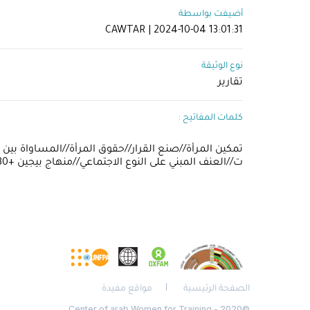
أضيفت بواسطة
CAWTAR | 2024-10-04 13:01:31
نوع الوثيقة
تقارير
كلمات المفاتيح :
تمكين المرأة//صنع القرار//حقوق المرأة//المساواة بين 
ت//العنف المبني على النوع الاجتماعي//منهاج بيجين +30
الصفحة الرئيسية
مواقع مفيدة
©2020 - Center of arab Women for Training