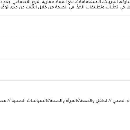
لمشاركة، الحرّيات، الاستحقاقات، مع اعتماد مقاربة النوع الاجتماعي. بع
 في تجلّيات وتطبيقات الحقّ في الصحة من خلال التثبت من مدى توفّر م
لصحة// الوصول إلى الصحة //كوفيد 19// النظام الصحي //الطفل والصحة//المرأة والصحة//السياس