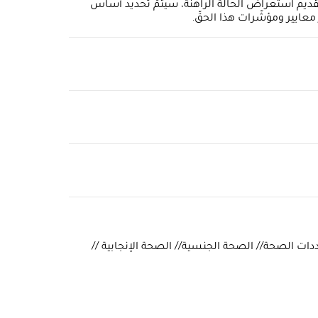
د تقديم استعراض الحالة الراهنة، سيتمّ تحديد أساس
عايير ومؤشّرات هذا الحقّ.
ات الصحية // محددات الصحة// الصحة الجنسية// الصحة الإنجابية //