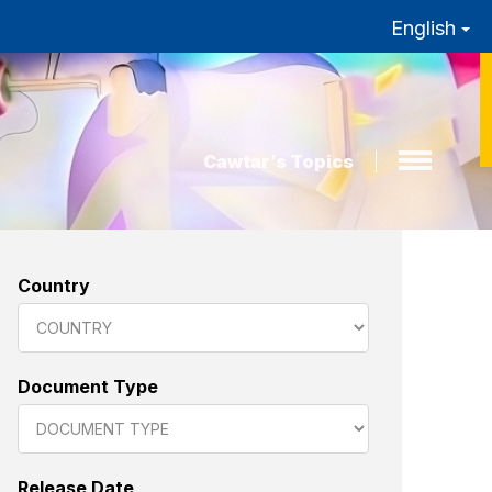
English
Cawtar’s Topics
Country
Document Type
Release Date