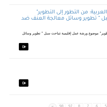
عربية: من التطور إلى التطوير"
ل " تطوير وسائل معالجة العنف ضد
التطوير" موضوع ورشة عمل إقليمية تتباحث سبل " تطوير وسائل
98
97
8
7
6
5