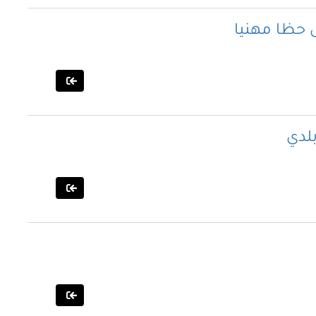
 حظا مهنيا
لدي