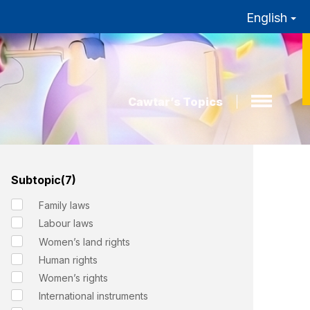
English
Cawtar’s Topics
Subtopic(7)
Family laws
Labour laws
Women’s land rights
Human rights
Women’s rights
International instruments