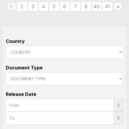
2
3
4
5
6
7
8
40
41
Nex
1
»
Country
Document Type
Release Date