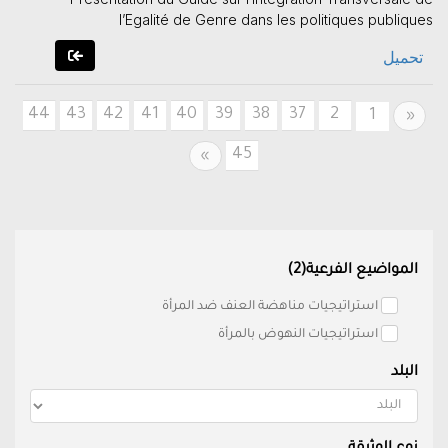
l’Egalité de Genre dans les politiques publiques
تحميل
44
43
42
41
40
39
38
37
2
Previous
1
«
45
Next
»
المواضيع الفرعية(2)
استراتيجيات مناهضة العنف ضد المرأة
استراتيجيات النهوض بالمرأة
البلد