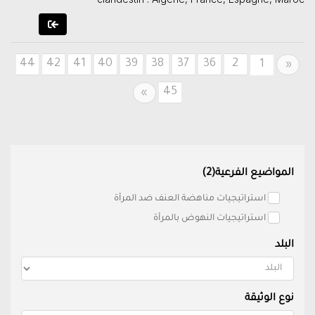
44
42
41
40
39
38
37
36
2
Previous
1
«
45
Next
»
المواضيع الفرعية(2)
استراتيجيات مناهضة العنف ضد المرأة
استراتيجيات النهوض بالمرأة
البلد
نوع الوثيقة