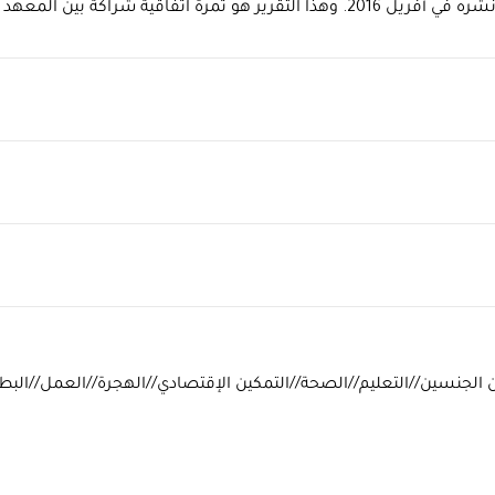
بها في تونس. وهو يمثل امتدادا للتقريرالوطني الذي تم نشره في أفريل 2016. وهذا التقر
ين الجنسين//التعليم//الصحة//التمكين الإقتصادي//الهجرة//العمل//البط