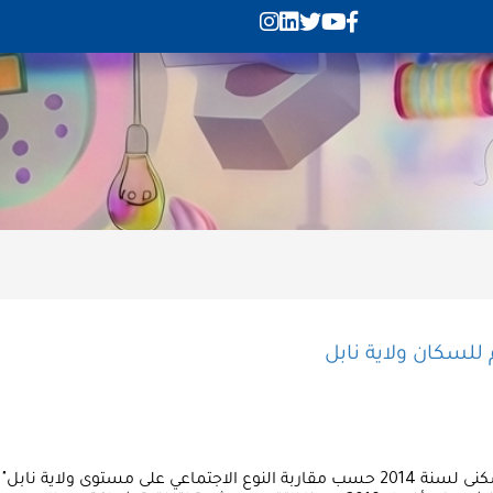
 للسكان ولاية نابل
هذا التقرير "تحليل معطيات التعداد العام للسكان والسكنى لسنة 2014 حسب مقاربة النوع الا