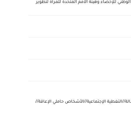
ير هو ثمرة اتفاقية شراكة بين المعهد الوطني للإحصاء وهيئة الأمم المتحدة للمرأة لتطوير
الة//التغطية الإجتماعية//الأشخاص حاملي الإعاقة//