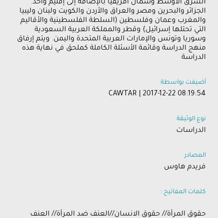
الشرق الأوسط وشمال أفريقيا بالإضافة إلى إقليم واحد.
الجزائر والبحرين ومصر والعراق والأردن والكويت ولبنان وليبيا
والمغرب وعمان وفلسطين (السلطة الفلسطينية والأقاليم
التي تحتلها إسرائيل) وقطر والمملكة العربية السعودية
وسوريا وتونس والإمارات العربية المتحدة واليمن. ويتم إرفاق
منهج الدراسة وقائمة الأسئلة الكاملة كملحق في نهاية هذه
الدراسة
أضيفت بواسطة
CAWTAR | 2017-12-22 08:19:54
نوع الوثيقة
الدراسات
المصادر
فريدم هاوس
كلمات المفاتيح :
حقوق المرأة// حقوق الانسان//العنف ضد المرأة// العنف