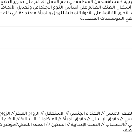
كـمساهمـة من المنظـمة في دعم العمل القـائم علـى تعـزيز الـنـهج الوقـائي
ـمـيع أشـكــال الـعـنف الـقــائم عـلى أسـاس الـنـوع الاجـتماعي وتـعديل الأنمـ
خرى القـائمة عـلى الأدوارالنمـطية لـلرجـل والمرأة مـعـتـمـدة في ذلك عـل
 ونـهج المـؤسـسات المـتـعـددة
لعنف الجنسي // الاعتداء الجنسي // الاستغلال // الزواج المبكر // الزوا
سي // حقوق الإنسان // حقوق المرأة // المنظمات النسائية // البغاء ا
 //الاغتصاب // الصحة الإنجابية // التمكين / / العنف اللفظي//مؤشرات
لعنف