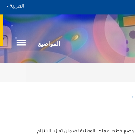
العربية
المواضيع
وضع خطط عـملهـا الوطنـية لضـمان تعـزيز الالتـزام