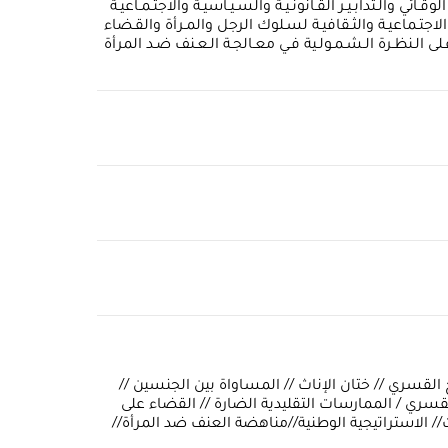
 والـتدابـيـر القـانونـيـة والسـيـاسيـة والاجتـمـاعيـة
اط الاجتـماعيـة والثـقافيـة لسـلوك الرجل والمـرأة والقـضاء
ى الـنظـرة الـشـمـولـية فـي معـالجـة الـعـنف ضـد المرأة
ج القسري // ختان الإناث // المساواة بين الجنسين //
لقسري / الممارسات التقليدية الضارة // القضاء على
// الاستراتيجية الوطنية//مناهضة العنف ضد المرأة//