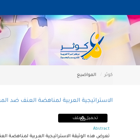
كوثر
المواضيع
الاستراتيجية العربية لمناهضة العنف ضد المرأة- 2011-2020-حق المرأة العربية في حياة خالية م
تحميل الملف
Abstract
تعرض هذه الوثيقة الاستراتيـجية العـربية لمـناهضـة الع