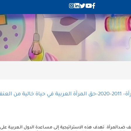
ن العنف
نف ضـدالمرأة. تهدف هذه الاستراتيجية إلى مسـاعدة الدول الـعربيـة على 