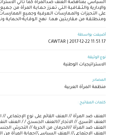
السياسي بمناهضـة العنف ضـدالمرأة كما تـأتي الاستراتـيجية 
والإدارية والـثــقـافـيـة الـتـي تـعـزز حـمـايـة المرأة من ج
على التـحيزات والمـمارسات الـعرفـية وجمـيع الممارسـات الأ
ومـنـطلـقـة من مـقاربـتـين هـمـا: نهج الـوقـايـة-الحـمايـة
أضيفت بواسطة
CAWTAR | 2017-12-22 11:51:17
نوع الوثيقة
الاستراتيجيات الوطنية
المصادر
منظمة المرأة العربية
كلمات المفاتيح :
العنف ضد المرأة // العنف القائم على نوع الإجتماعي // ا
العنف الأسري // الاتجار //العنف الجسدي / / العنف النف
العنف ضد المرأة //الحرمان من الحرية // التحرش الجنسي
العنف الاجتماعي// العنف السياسي//حماية المرأة من ا