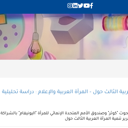
لثالث حول - المرأة العربية والإعلام : دراسة تحليلية للبحوث ا
ث "كوثر" وصندوق الأمم المتحدة الإنمائي للمرأة "اليونيفام" بالشراكة م