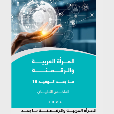
المــــرأة العربيــــــــة والــرقــــــمـــنـــــــــــة مــــا بعــــــد