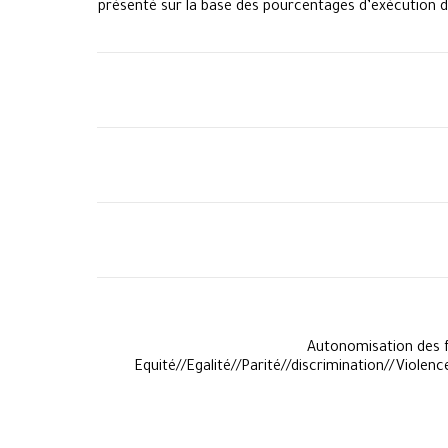
présenté sur la base des pourcentages d’exécution de
Autonomisation des 
Equité//Egalité//Parité//discrimination//Vio