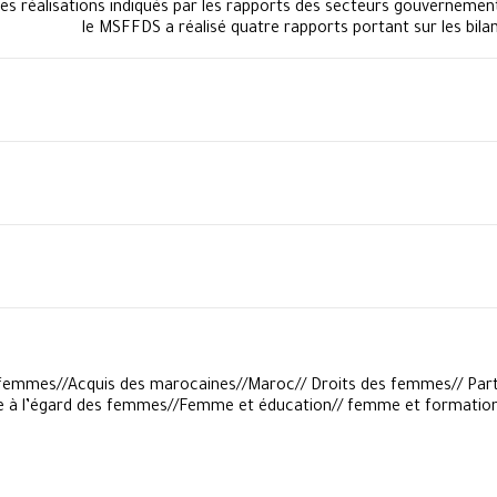
s réalisations indiqués par les rapports des secteurs gouvernementa
le MSFFDS a réalisé quatre rapports portant sur les bilan
femmes//Acquis des marocaines//Maroc// Droits des femmes// Parti
lence à l’égard des femmes//Femme et éducation// femme et format