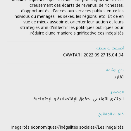
sociales ; injustices qui se traduisent par l'importance et le
creusement des écarts de revenus, de richesses,
d'opportunités, d’accès aux services publics entre les
individus ou ménages, les sexes, les régions, etc. Et ce en
vue de mieux asseoir et orienter leur action et leurs
stratégies afin d’infléchir les politiques publiques pour
réduire d'une manière significative ces inégalités.
أضيفت بواسطة
CAWTAR | 2022-09-27 15:04:34
نوع الوثيقة
تقارير
المصادر
المنتدى التونسي لحقوق الإقتصادية و الإجتماعية
كلمات المفاتيح :
inégalités économiques//inégalités sociales//Les inégalités