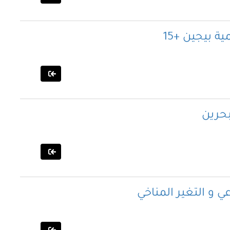
ة بيجين +15
بحرين
عي و التغير المناخي